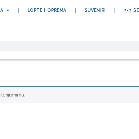
ĆA
LOPTE I OPREMA
SUVENIRI
3×3 S
iterijumima.