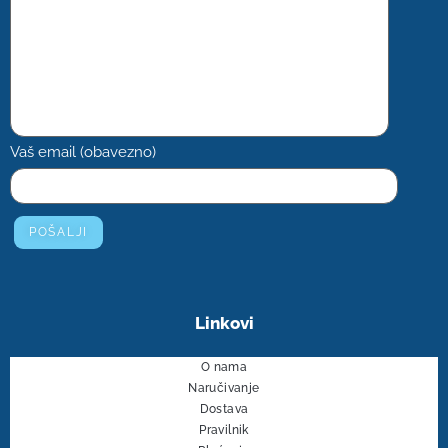
Vaš email (obavezno)
Linkovi
O nama
Naručivanje
Dostava
Pravilnik