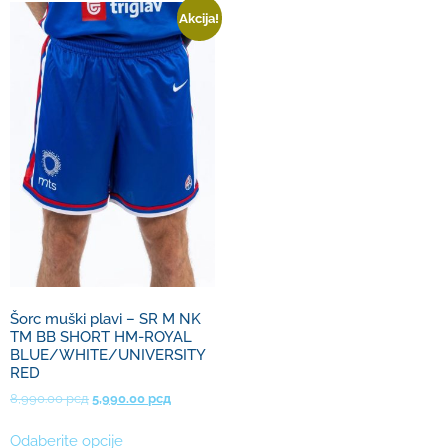
Akcija!
Šorc muški plavi – SR M NK
TM BB SHORT HM-ROYAL
BLUE/WHITE/UNIVERSITY
RED
8,990.00
рсд
5,990.00
рсд
Odaberite opcije