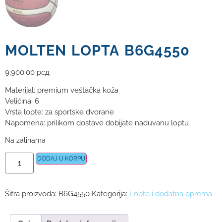
MOLTEN LOPTA B6G4550
9,900.00
рсд
Materijal: premium veštačka koža
Veličina: 6
Vrsta lopte: za sportske dvorane
Napomena: prilikom dostave dobijate naduvanu loptu
Na zalihama
DODAJ U KORPU
Šifra proizvoda:
B6G4550
Kategorija:
Lopte i dodatna oprema