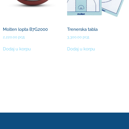
Molten lopta B7G2000
Trenerska tabla
2,220.00
рсд
3,300.00
рсд
Dodaj u korpu
Dodaj u korpu