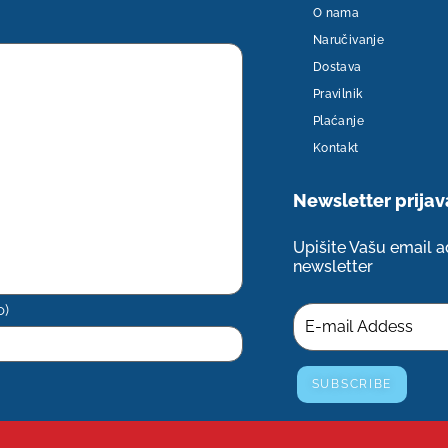
O nama
Naručivanje
Dostava
Pravilnik
Plaćanje
Kontakt
Newsletter​ prijav
Upišite Vašu email ad
newsletter
o)