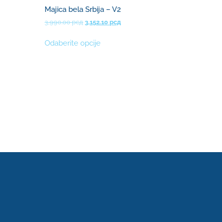
Majica bela Srbija – V2
3,990.00
рсд
3,152.10
рсд
Odaberite opcije