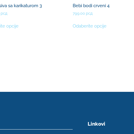
siva sa karikaturom 3
Bebi bodi crveni 4
0
рсд
799.00
рсд
te opcije
Odaberite opcije
Linkovi