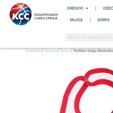
DRESOVI
ODE
KNJIGE
KORPA
Početna
/
Odeća
/
Deca
/ Portikla Srbija Basketba