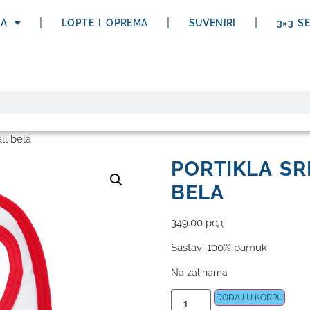
ĆA
LOPTE I OPREMA
SUVENIRI
3×3 S
ll bela
PORTIKLA SR
BELA
349.00
рсд
Sastav: 100% pamuk
Na zalihama
DODAJ U KORPU