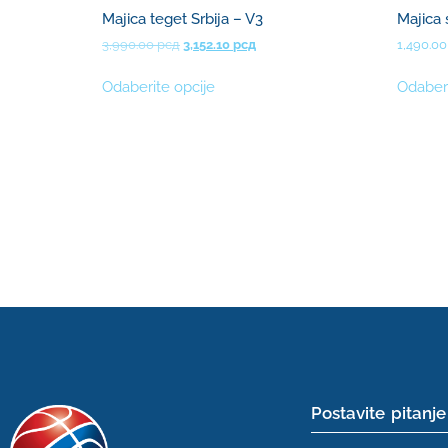
Majica teget Srbija – V3
Majica 
3,990.00
рсд
3,152.10
рсд
1,490.0
Odaberite opcije
Odaberi
Postavite pitanje