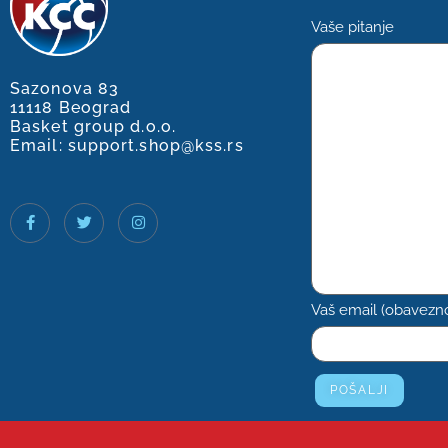
Vaše pitanje
Sazonova 83
11118 Beograd
Basket group d.o.o.
Email: support.shop@kss.rs
Vaš email (obavezn