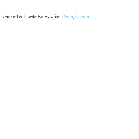
ja_basketball_bela
Kategorije:
Deca
,
Odeća